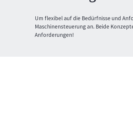
Um flexibel auf die Bedürfnisse und An
Maschinensteuerung an. Beide Konzepte s
Anforderungen!
 der Steuerung